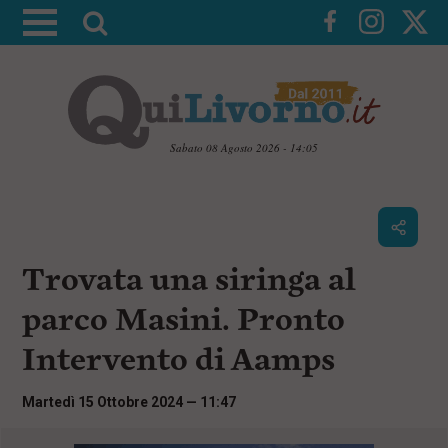
A
t
t
i
v
a
Sabato 08 Agosto 2026 - 14:05
l
V
a
a
i
r
a
i
i
c
Trovata una siringa al
c
o
n
e
parco Masini. Pronto
t
r
e
Intervento di Aamps
c
n
u
a
t
Martedì 15 Ottobre 2024 — 11:47
i
p
r