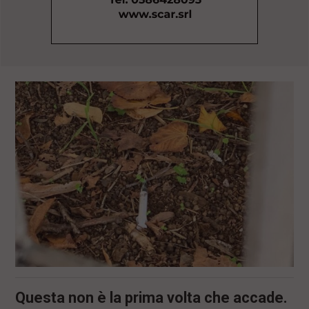
l
e
V
a
i
i
n
f
o
n
d
o
Questa non è la prima volta che accade.