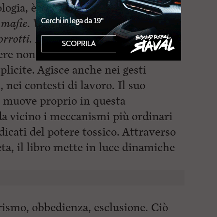
logia, è autrice di numerosi articoli
 mafie. Viaggio nei linguaggi mafiosi
rrotti. Dentro gli affari criminali di
ere non si manifesta solo nei grandi
splicite. Agisce anche nei gesti
, nei contesti di lavoro. Il suo
i muove proprio in questa
a vicino i meccanismi più ordinari
dicati del potere tossico. Attraverso
eta, il libro mette in luce dinamiche
arismo, obbedienza, esclusione. Ciò