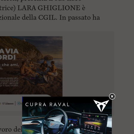
ditrice) LARA GHIGLIONE è
zionale della CGIL. In passato ha
oro della Spezia. Docente, laureata