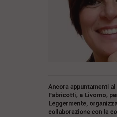
ù
P
r
i
n
c
i
p
a
l
e
V
a
i
i
n
f
o
n
Ancora appuntamenti al C
d
Fabricotti, a Livorno, pe
o
Leggermente, organizzat
collaborazione con la coo