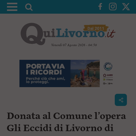
A
t
t
i
v
a
Venerdì 07 Agosto 2026 - 04:50
l
V
a
a
i
r
a
i
i
c
c
o
n
e
t
r
e
c
n
Donata al Comune l’opera
u
a
t
i
Gli Eccidi di Livorno di
p
r