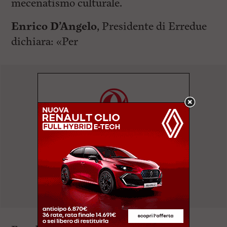
mecenatismo culturale.
Enrico D’Angelo
, Presidente di Erredue
dichiara: «Per