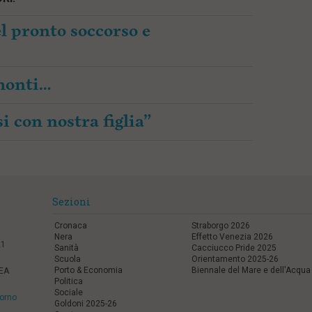
l pronto soccorso e
amonti…
i con nostra figlia”
Sezioni
Cronaca
Straborgo 2026
Nera
Effetto Venezia 2026
21
Sanità
Cacciucco Pride 2025
Scuola
Orientamento 2025-26
Porto & Economia
Biennale del Mare e dell'Acqua
REA
Politica
Sociale
vorno
Goldoni 2025-26