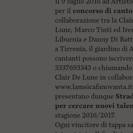
Il 9 luglio 2016 ad Artist
p
i
a
per il
concorso di canto
p
l
r
collaborazione tra la Clai
e
i
:
n
Lune, Marco Tinti ed Ire
c
i
Liburnia e Danny Di Batte
p
a
a Tirrenia, il giardino di 
l
cantanti possono iscrive
i
V
3337693343 o chiamando 
a
i
Clair De Lune in collabo
a
l
www.lamsicafanovanta.it 
M
presentano dunque
Stra
e
n
per
cercare nuovi tale
ù
P
stagione 2016/2017.
r
i
Ogni vincitore di tappa sa
n
c