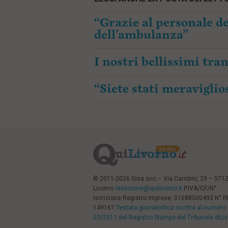
“Grazie al personale de
dell’ambulanza”
I nostri bellissimi tr
“Siete stati meraviglios
© 2011-2026 Gisa snc – Via Cambini, 29 – 571
Livorno
redazione@quilivorno.it
P.IVA/CF/N°
Iscrizione Registro Imprese: 01688500493 N° 
149167
Testata giornalistica iscritta al numero
03/2011 del Registro Stampa del Tribunale diLi