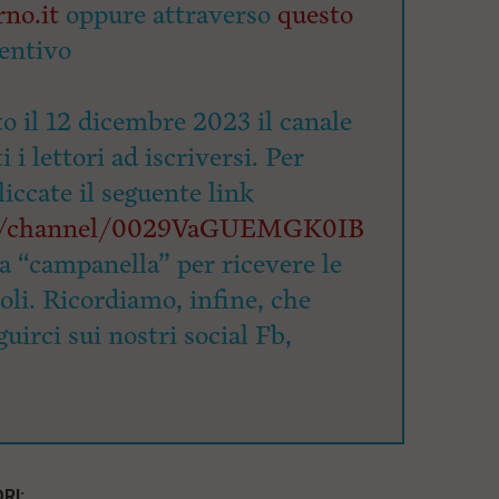
no.it
oppure attraverso
questo
entivo
o il 12 dicembre 2023 il canale
 i lettori ad iscriversi. Per
cliccate il seguente link
om/channel/0029VaGUEMGK0IB
la “campanella” per ricevere le
coli. Ricordiamo, infine, che
uirci sui nostri social Fb,
RI: