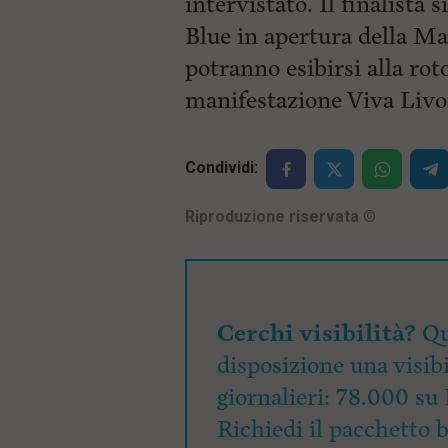
intervistato. Il finalista 
i
Blue in apertura della Mag
p
a
potranno esibirsi alla ro
l
e
manifestazione Viva Livo
V
a
i
i
Condividi:
n
f
o
Riproduzione riservata
©
n
d
o
Cerchi visibilità?
Qu
disposizione una visibi
giornalieri: 78.000 su 
Richiedi il pacchetto 