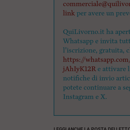
commerciale@quilivor
link
per avere un prev
QuiLivorno.it ha apert
Whatsapp e invita tutti
l’iscrizione, gratuita, 
https://whatsapp.c
jAhIyK12R
e attivare 
notifiche di invio arti
potete continuare a seg
Instagram e X.
LEGGI ANCHE LA POSTA DEI LETTO