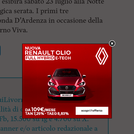
si esibirà sabato 23 luglio alla Notte
ica serata. I primi tre
tonda D’Ardenza in occasione della
rno Viva.
iLivorno.it mette a
lità di oltre 90mila utenti
Fb, 15.500 su Ig e 4.700 su X.
banner e/o articolo redazionale a