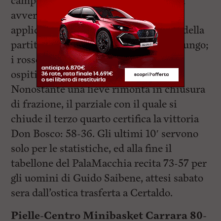
campo ed il misero 32 % concesso agli
avversari, grazie ad una grande
applicazione difensiva. L’andamento della
partita non cambia dopo l’intervallo lungo;
i rossoblu concedono pochissimo agli
ospiti, addirittura doppiati sul 56-28.
Nonostante una lieve rimonta in chiusura
di frazione, il parziale con il quale si
chiude il terzo quarto certifica la vittoria
Don Bosco: 58-36. Gli ultimi 10′ servono
solo per le statistiche, ed alla fine il
tabellone del PalaMacchia recita 73-57 per
gli uomini di Guido Saibene, attesi sabato
sera dall’ostica trasferta a Certaldo.
Pielle-Centro Minibasket Carrara 80-