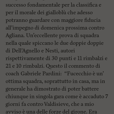
l
successo fondamentale per la classifica e
e
V
per il morale dei gialloblù che adesso
a
potranno guardare con maggiore fiducia
i
i
all’impegno di domenica prossima contro
n
f
Agliana. Un’eccellente prova di squadra
o
nella quale spiccano le due doppie doppie
n
d
di Dell’Agnello e Nesti, autori
o
rispettivamente di 30 punti e 11 rimbalzi e
21 e 10 rimbalzi. Questo il commento di
coach Gabriele Pardini: “Fucecchio è un’
ottima squadra, soprattutto in casa, ma in
generale ha dimostrato di poter battere
chiunque in singola gara come è accaduto 7
giorni fa contro Valdisieve, che a mio
avviso è una delle forze del girone. Era