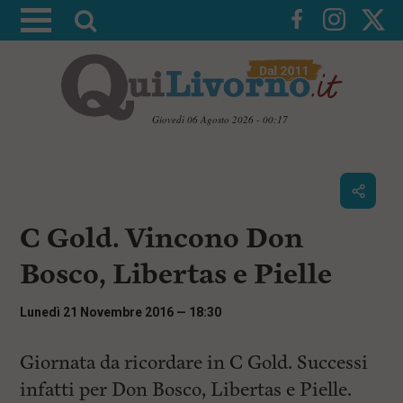
A
t
t
i
v
Giovedì 06 Agosto 2026 - 00:17
a
V
l
a
i
a
a
r
i
c
i
C Gold. Vincono Don
o
c
n
Bosco, Libertas e Pielle
e
t
e
r
n
Lunedì 21 Novembre 2016 — 18:30
c
u
t
a
i
Giornata da ricordare in C Gold. Successi
p
infatti per Don Bosco, Libertas e Pielle.
r