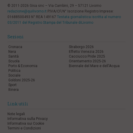
© 2011-2026 Gisa snc – Via Cambini, 29 – 57121 Livorno
redazione@quilivorno.it
P.IVA/CF/N° Iscrizione Registro Imprese:
01688500493 N° REA 149167
Testata giornalistica iscritta al numero
03/2011 del Registro Stampa del Tribunale diLivorno
Sezioni
Cronaca
Straborgo 2026
Nera
Effetto Venezia 2026
Sanità
Cacciucco Pride 2025
Scuola
Orientamento 2025-26
Porto & Economia
Biennale del Mare e dell'Acqua
Politica
Sociale
Goldoni 2025-26
Sport
Itinera
Link utili
Note legali
Informativa sulla Privacy
Informativa sui Cookie
Termini e Condizioni