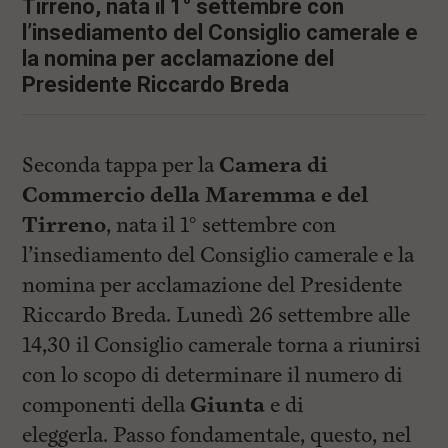
i
Tirreno, nata il 1° settembre con
n
l’insediamento del Consiglio camerale e
c
la nomina per acclamazione del
i
p
Presidente Riccardo Breda
a
l
i
V
Seconda tappa per la
Camera di
a
i
Commercio della Maremma e del
a
l
Tirreno
, nata il 1° settembre con
M
l’insediamento del Consiglio camerale e la
e
n
nomina per acclamazione del Presidente
ù
P
Riccardo Breda. Lunedì 26 settembre alle
r
14,30 il Consiglio camerale torna a riunirsi
i
n
con lo scopo di determinare il numero di
c
i
componenti della
Giunta
e di
p
eleggerla. Passo fondamentale, questo, nel
a