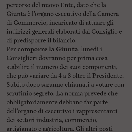
l
percorso del nuovo Ente, dato che la
e
V
Giunta è l’organo esecutivo della Camera
a
di Commercio, incaricato di attuare gli
i
i
indirizzi generali elaborati dal Consiglio e
n
f
di predisporre il bilancio.
o
Per
comporre la Giunta
, lunedì i
n
d
Consiglieri dovranno per prima cosa
o
stabilire il numero dei suoi componenti,
che può variare da 4 a 8 oltre il Presidente.
Subito dopo saranno chiamati a votare con
scrutinio segreto. La norma prevede che
obbligatoriamente debbano far parte
dell’organo di esecutivo i rappresentanti
dei settori industria, commercio,
artigianato e agricoltura. Gli altri posti