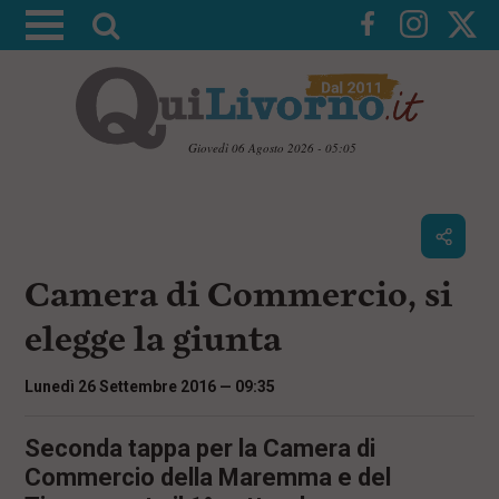
A
t
t
i
v
Giovedì 06 Agosto 2026 - 05:05
a
V
l
a
i
a
a
r
i
c
i
Camera di Commercio, si
o
c
n
elegge la giunta
e
t
e
r
n
Lunedì 26 Settembre 2016 — 09:35
c
u
t
a
i
Seconda tappa per la Camera di
p
Commercio della Maremma e del
r