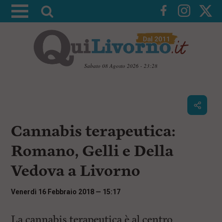
A
t
t
i
v
Sabato 08 Agosto 2026 - 23:28
a
V
l
a
i
a
a
r
i
c
i
Cannabis terapeutica:
o
c
n
Romano, Gelli e Della
e
t
e
r
Vedova a Livorno
n
c
u
t
a
Venerdì 16 Febbraio 2018 — 15:17
i
p
r
La cannabis terapeutica è al centro