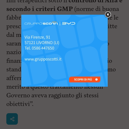
fini terapeutici sotto il
controllo di Aifa e
secondo i criteri GMP
(norme di buona
fabbricazione). Voglio poi ricordare che le
prescrizioni a base di cannabis prescritte
dal medico per la terapia del dolore
saranno a carico del Servizio sanitario
nazionale nei limiti del livello di
finanziamento del fabbisogno sanitario
standard cui concorre lo Stato. Possiamo
affermare senza alcun dubbio che in
merito a questo trattamento nessun
Governo aveva raggiunto gli stessi
obiettivi”.