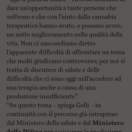
l
e
dare un’opportunità a tante persone che
V
soffrono e che con l’aiuto della cannabis
a
i
terapeutica hanno avuto, o possono avere,
i
n
un netto miglioramento nella qualità della
f
vita. Non ci nascondiamo dietro
o
n
l’apparente difficoltà di affrontare un tema
d
o
che molti giudicano controverso; per noi si
tratta di discutere di salute e delle
difficoltà che ci sono oggi nell’accedere ad
una terapia anche a causa di una
produzione insufficiente”.
“Su questo tema – spiega Gelli – in
continuità con il percorso già intrapreso
dal Ministero della salute e dal
Ministero
della Difesa
per assicurare la produzione