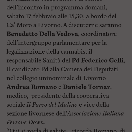
i
n
dell’incontro in programma domani,
c
sabato 17 febbraio alle 15,30, a bordo del
i
p
Ca’ Moro a Livorno. A discuterne saranno
a
l
Benedetto Della Vedova
, coordinatore
i
dell’intergruppo parlamentare per la
V
a
legalizzazione della cannabis, il
i
a
responsabile Sanità del
Pd Federico Gelli
,
l
Il candidato Pd alla Camera dei Deputati
M
e
nel collegio uninominale di Livorno
n
ù
Andrea Romano
e
Daniele Tornar
,
P
medico, presidente della cooperativa
r
i
sociale
Il Parco del Mulino
e vice della
n
c
sezione livornese dell’
Associazione Italiana
i
Persone Down
.
p
a
“Qui si parla di salute – ricorda Romano, di