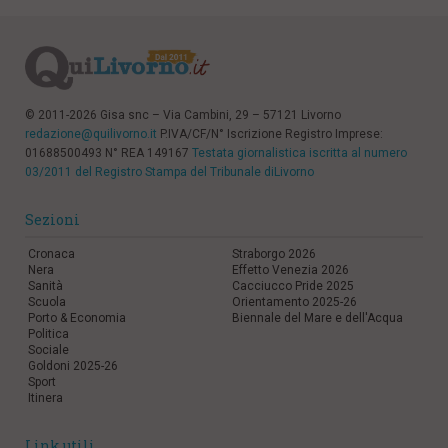
© 2011-2026 Gisa snc – Via Cambini, 29 – 57121 Livorno
redazione@quilivorno.it
P.IVA/CF/N° Iscrizione Registro Imprese:
01688500493 N° REA 149167
Testata giornalistica iscritta al numero
03/2011 del Registro Stampa del Tribunale diLivorno
Sezioni
Cronaca
Straborgo 2026
Nera
Effetto Venezia 2026
Sanità
Cacciucco Pride 2025
Scuola
Orientamento 2025-26
Porto & Economia
Biennale del Mare e dell'Acqua
Politica
Sociale
Goldoni 2025-26
Sport
Itinera
Link utili