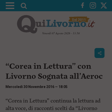
A
t
t
i
v
Venerdì 07 Agosto 2026 - 13:50
a
V
l
a
i
a
a
r
i
c
i
“Corea in Lettura” con
o
c
n
Livorno Sognata all’Aeroc
e
t
e
r
n
Mercoledì 30 Novembre 2016 — 18:05
c
u
t
a
i
“Corea in Lettura” continua la lettura ad
p
alta voce, di racconti scelti da “Livorno
r