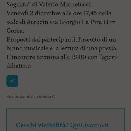
i
Sognata” di Valerio Michelucci.
n
c
Venerdì 2 dicembre alle ore 17,45 nella
i
sede di Aerocin via Giorgio La Pira 11 in
p
a
Corea.
l
i
Proposti dai partecipanti, l’ascolto di un
V
brano musicale e la lettura di una poesia.
a
i
L’incontro termina alle 19,00 con l’aperi-
a
l
dibattito
M
e
n
ù
P
r
Riproduzione riservata
©
i
n
c
i
p
Cerchi visibilità?
QuiLivorno.it
a