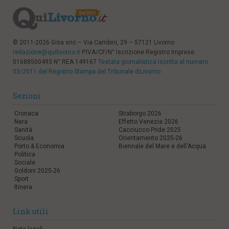
© 2011-2026 Gisa snc – Via Cambini, 29 – 57121 Livorno
redazione@quilivorno.it
P.IVA/CF/N° Iscrizione Registro Imprese:
01688500493 N° REA 149167
Testata giornalistica iscritta al numero
03/2011 del Registro Stampa del Tribunale diLivorno
Sezioni
Cronaca
Straborgo 2026
Nera
Effetto Venezia 2026
Sanità
Cacciucco Pride 2025
Scuola
Orientamento 2025-26
Porto & Economia
Biennale del Mare e dell'Acqua
Politica
Sociale
Goldoni 2025-26
Sport
Itinera
Link utili