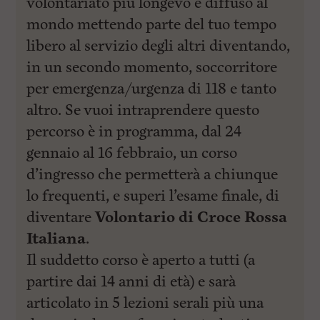
volontariato più longevo e diffuso al
l
e
mondo mettendo parte del tuo tempo
V
a
libero al servizio degli altri diventando,
i
in un secondo momento, soccorritore
i
n
per emergenza/urgenza di 118 e tanto
f
o
altro. Se vuoi intraprendere questo
n
percorso è in programma, dal 24
d
o
gennaio al 16 febbraio, un corso
d’ingresso che permetterà a chiunque
lo frequenti, e superi l’esame finale, di
diventare
Volontario di Croce Rossa
Italiana
.
Il suddetto corso è aperto a tutti (a
partire dai 14 anni di età) e sarà
articolato in 5 lezioni serali più una