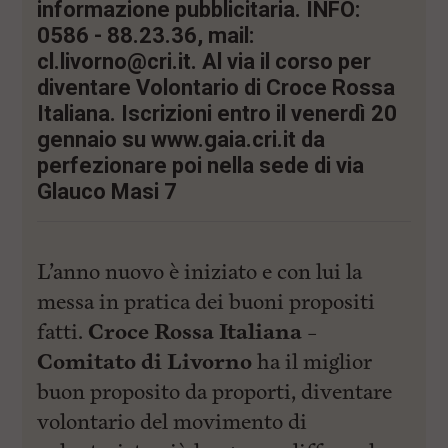
i
informazione pubblicitaria. INFO:
n
0586 - 88.23.36, mail:
c
i
cl.livorno@cri.it
. Al via il corso per
p
diventare Volontario di Croce Rossa
a
l
Italiana. Iscrizioni entro il venerdì 20
i
gennaio su www.gaia.cri.it da
V
perfezionare poi nella sede di via
a
i
Glauco Masi 7
a
l
M
e
L’anno nuovo è iniziato e con lui la
n
ù
messa in pratica dei buoni propositi
P
r
fatti.
Croce Rossa Italiana –
i
Comitato di Livorno
ha il miglior
n
c
buon proposito da proporti, diventare
i
p
volontario del movimento di
a