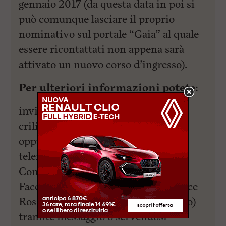
gennaio 2017 (da questa data in poi si
può comunque lasciare il proprio
nominativo sul portale “Gaia” al quale
essere ricontattati non appena sarà
attivato un nuovo corso d’ingresso).
Per ulteriori informazioni potete:
inviare una mail a
crilivorno.formazione@gmail.com
oppure
cl.livorno@cri.it
telefonare allo 0586 – 88.23.36.
Contattarci sulla nostra pagina
Facebook, @crocerossalivorno (Croce
Rossa Italiana – Comitato di Livorno)
tramite messaggio o servendosi