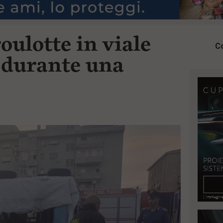
oulotte in viale
Co
à durante una