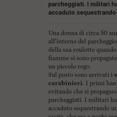
parcheggiati. I militari h
accaduto sequestrando 
Una donna di circa 50 an
all’interno del parcheggi
della sua roulotte quando 
fiamme si sono propagate
un piccolo rogo.
Sul posto sono arrivati i
v
carabinieri
. I primi ha
evitando che si propagass
parcheggiati. I militari h
accaduto sequestrando u
vuota, che era a pochi me