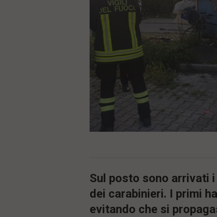
ù
P
r
i
n
c
i
p
a
l
e
V
a
i
i
n
f
o
n
d
o
Sul posto sono arrivati i
dei carabinieri. I primi 
evitando che si propagas