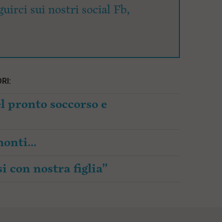
uirci sui nostri social Fb,
RI:
l pronto soccorso e
amonti…
i con nostra figlia”