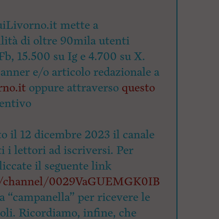
iLivorno.it mette a
lità di oltre 90mila utenti
Fb, 15.500 su Ig e 4.700 su X.
banner e/o articolo redazionale a
no.it
oppure attraverso
questo
entivo
o il 12 dicembre 2023 il canale
 i lettori ad iscriversi. Per
cliccate il seguente link
om/channel/0029VaGUEMGK0IB
la “campanella” per ricevere le
coli. Ricordiamo, infine, che