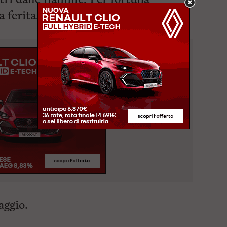
 ferita. Il tutto è accaduto
intorno
aggio.