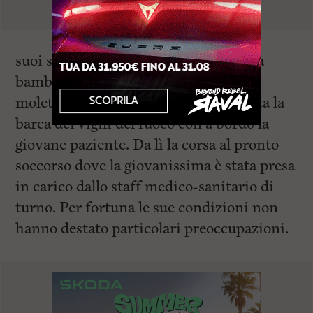
suoi soccorritori, hanno trasportato la
bambina in ospedale prelevandola dal
moletto di Antignano dove era arrivata la
barca dei vigili del fuoco con a bordo la
giovane paziente. Da lì la corsa al pronto
soccorso dove la giovanissima è stata presa
in carico dallo staff medico-sanitario di
turno. Per fortuna le sue condizioni non
hanno destato particolari preoccupazioni.