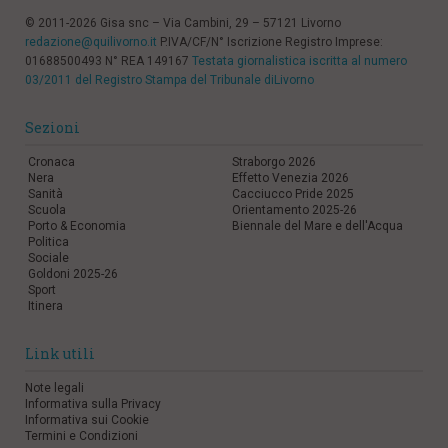
© 2011-2026 Gisa snc – Via Cambini, 29 – 57121 Livorno
redazione@quilivorno.it
P.IVA/CF/N° Iscrizione Registro Imprese:
01688500493 N° REA 149167
Testata giornalistica iscritta al numero
03/2011 del Registro Stampa del Tribunale diLivorno
Sezioni
Cronaca
Straborgo 2026
Nera
Effetto Venezia 2026
Sanità
Cacciucco Pride 2025
Scuola
Orientamento 2025-26
Porto & Economia
Biennale del Mare e dell'Acqua
Politica
Sociale
Goldoni 2025-26
Sport
Itinera
Link utili
Note legali
Informativa sulla Privacy
Informativa sui Cookie
Termini e Condizioni