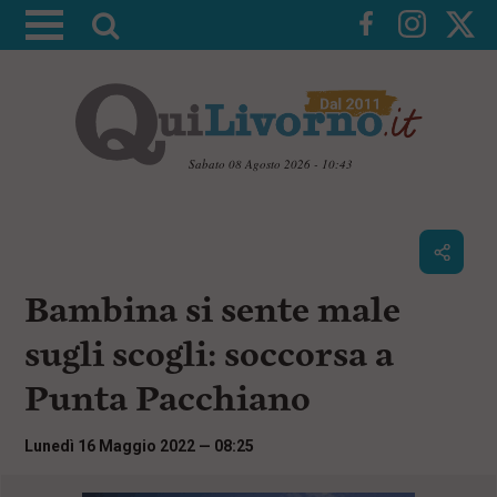
A
t
t
i
v
a
Sabato 08 Agosto 2026 - 10:43
l
V
a
a
i
r
a
i
i
c
Bambina si sente male
c
o
n
e
sugli scogli: soccorsa a
t
r
e
Punta Pacchiano
c
n
u
a
t
Lunedì 16 Maggio 2022 — 08:25
i
p
r