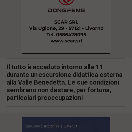
l
e
V
a
i
i
n
f
o
n
d
o
Il tutto è accaduto intorno alle 11
durante un'escursione didattica esterna
alla Valle Benedetta. Le sue condizioni
sembrano non destare, per fortuna,
particolari preoccupazioni