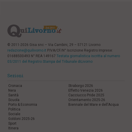
© 2011-2026 Gisa snc – Via Cambini, 29 – 57121 Livorno
redazione@quilivorno.it
P.IVA/CF/N° Iscrizione Registro Imprese:
01688500493 N° REA 149167
Testata giornalistica iscritta al numero
03/2011 del Registro Stampa del Tribunale diLivorno
Sezioni
Cronaca
Straborgo 2026
Nera
Effetto Venezia 2026
Sanità
Cacciucco Pride 2025
Scuola
Orientamento 2025-26
Porto & Economia
Biennale del Mare e dell'Acqua
Politica
Sociale
Goldoni 2025-26
Sport
Itinera