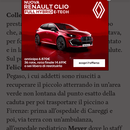
Collesalvetti
i cui volontari hanno
prestato i primissimi soccorsi al bimbo
che, ad una prima visita esterna, risultava,
per fortuna, cosciente e, se pur spaventato
e in lacrime, in buone condizioni di salute.
Sul posto è dunque sopraggiunto
l’elicottero dell’elisoccorso del 118
,
Pegaso, i cui addetti sono riusciti a
recuperare il piccolo atterrando in un’area
verde non lontana dal punto esatto della
caduta per poi trasportare il piccino a
Firenze: prima all’ospedale di Careggi e
poi, via terra con un’ambulanza,
all’ospedale pediatrico
Meyer
dove lo staff