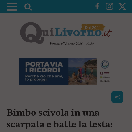
A
t
t
i
v
a
Venerdì 07 Agosto 2026 - 00:39
l
V
a
a
i
r
a
i
i
c
c
o
n
e
t
r
e
c
n
Bimbo scivola in una
u
a
t
i
scarpata e batte la testa:
p
r