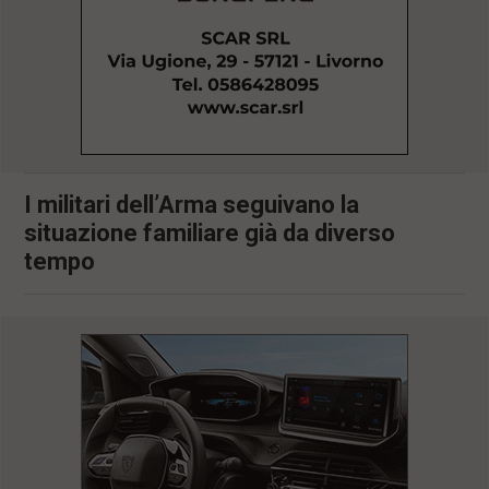
l
e
V
a
i
i
n
f
o
n
I militari dell’Arma seguivano la
d
situazione familiare già da diverso
o
tempo