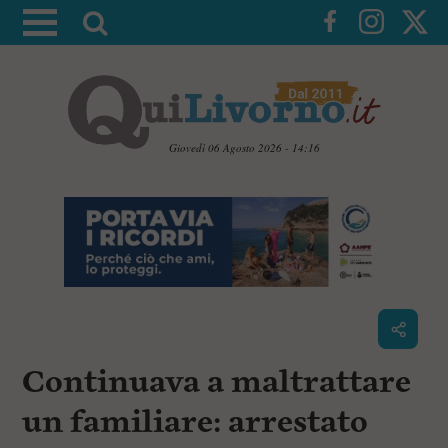
A
t
t
i
v
a
Giovedì 06 Agosto 2026 - 14:16
l
V
a
a
i
r
a
i
i
c
c
o
n
e
t
r
e
c
n
Continuava a maltrattare
u
a
t
i
un familiare: arrestato
p
r