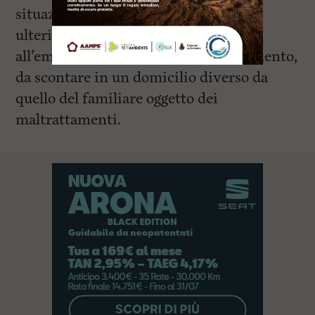
situazione, essendo aggiornata sulle
ulteriori violazioni, e provvedere
all’emissione del già citato provvedimento,
da scontare in un domicilio diverso da
quello del familiare oggetto dei
maltrattamenti.