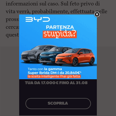
informazioni sul caso. Sul feto privo di
vita verrà, probabilmente, effettuata nelle
prossime ore anche un’
autopsia
per
cercare di indagare a fondo le cause di
questo drammatico episodio.