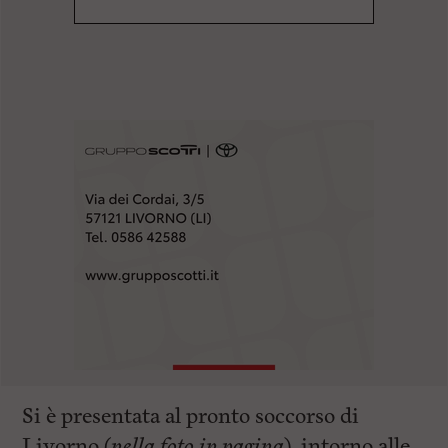
l
e
V
a
i
i
n
f
o
n
d
o
Si è presentata al pronto soccorso di
Livorno (
nella foto in pagina
) intorno alle