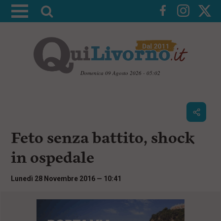
A
t
t
i
v
a
Domenica 09 Agosto 2026 - 05:02
l
V
a
a
i
r
a
i
i
c
Feto senza battito, shock
c
o
n
e
in ospedale
t
r
e
c
n
Lunedì 28 Novembre 2016 — 10:41
u
a
t
i
p
r