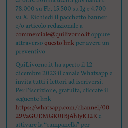
di oltre 90mila utenti giornalieri:
78.000 su Fb, 15.500 su Ig e 4.700
su X. Richiedi il pacchetto banner
e/o articolo redazionale a
commerciale@quilivorno.it
oppure
attraverso
questo link
per avere un
preventivo
QuiLivorno.it ha aperto il 12
dicembre 2023 il canale Whatsapp e
invita tutti i lettori ad iscriversi.
Per l’iscrizione, gratuita, cliccate il
seguente link
https://whatsapp.com/channel/00
29VaGUEMGK0IBjAhIyK12R
e
attivare la “campanella” per