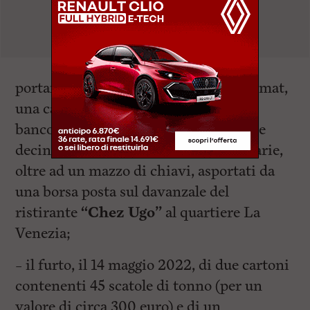
portafogli con dentro una carta bancomat,
una carta smart compass, una carta
bancoposta, una carta postapay, alcune
decine di euro, documenti e tessere varie,
oltre ad un mazzo di chiavi, asportati da
una borsa posta sul davanzale del
ristirante
“Chez Ugo”
al quartiere La
Venezia;
– il furto, il 14 maggio 2022, di due cartoni
contenenti 45 scatole di tonno (per un
valore di circa 300 euro) e di un