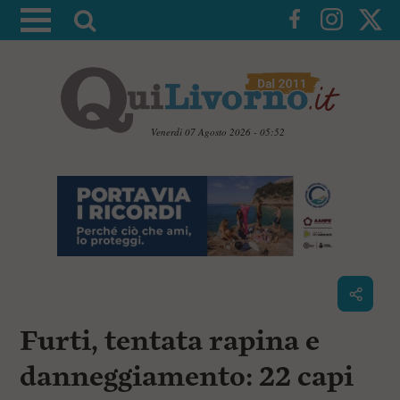
A
t
t
i
v
a
Venerdì 07 Agosto 2026 - 05:52
l
V
a
a
i
r
a
i
i
c
c
o
n
e
t
r
e
c
n
Furti, tentata rapina e
u
a
t
i
danneggiamento: 22 capi
p
r