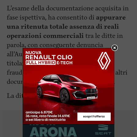
L’esame della documentazione acquisita in
fase ispettiva, ha consentito di
appurare
una ritenuta totale assenza di reali
operazioni commerciali
tra le ditte in
parola, con conseguente denuncia
all’Autorità Giudiziaria dei rispettivi
titolari per il reato di dichiarazione
fraudolenta mediante uso di fatture o altri
documenti per operazioni inesistenti.
La ditta