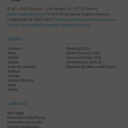
© 2011-2026 Gisa snc – Via Cambini, 29 – 57121 Livorno
redazione@quilivorno.it
P.IVA/CF/N° Iscrizione Registro Imprese:
01688500493 N° REA 149167
Testata giornalistica iscritta al numero
03/2011 del Registro Stampa del Tribunale diLivorno
Sezioni
Cronaca
Straborgo 2026
Nera
Effetto Venezia 2026
Sanità
Cacciucco Pride 2025
Scuola
Orientamento 2025-26
Porto & Economia
Biennale del Mare e dell'Acqua
Politica
Sociale
Goldoni 2025-26
Sport
Itinera
Link utili
Note legali
Informativa sulla Privacy
Informativa sui Cookie
Termini e Condizioni