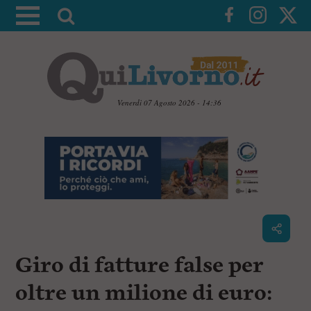
A
t
t
i
v
a
Venerdì 07 Agosto 2026 - 14:36
l
V
a
a
i
r
a
i
i
c
c
o
n
e
t
r
e
c
n
Giro di fatture false per
u
a
t
i
oltre un milione di euro:
p
r