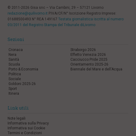
© 2011-2026 Gisa snc – Via Cambini, 29 – 57121 Livorno
redazione@quilivorno.it
P.IVA/CF/N° Iscrizione Registro Imprese:
01688500493 N° REA 149167
Testata giornalistica iscritta al numero
03/2011 del Registro Stampa del Tribunale diLivorno
Sezioni
Cronaca
Straborgo 2026
Nera
Effetto Venezia 2026
Sanità
Cacciucco Pride 2025
Scuola
Orientamento 2025-26
Porto & Economia
Biennale del Mare e dell'Acqua
Politica
Sociale
Goldoni 2025-26
Sport
Itinera
Link utili
Note legali
Informativa sulla Privacy
Informativa sui Cookie
Termini e Condizioni