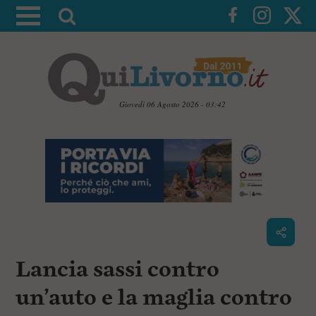
A
t
t
i
v
a
Giovedì 06 Agosto 2026 - 03:42
l
V
a
a
i
r
a
i
i
c
c
o
n
e
t
r
e
c
n
Lancia sassi contro
u
a
t
i
un’auto e la maglia contro
p
r