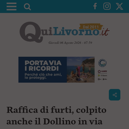
A
t
t
i
v
a
Giovedì 06 Agosto 2026 - 07:59
l
V
a
a
i
r
a
i
i
c
c
o
n
e
t
r
e
c
n
Raffica di furti, colpito
u
a
t
i
anche il Dollino in via
p
r