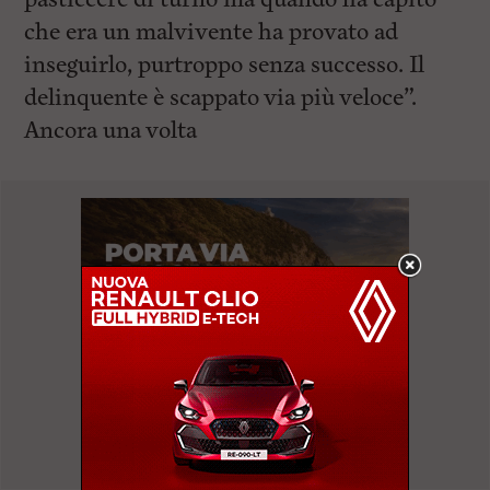
che era un malvivente ha provato ad
inseguirlo, purtroppo senza successo. Il
delinquente è scappato via più veloce”.
Ancora una volta