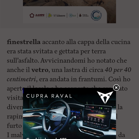
finestrella
accanto alla cappa della cucina
era stata svitata e gettata per terra
sull’asfalto. Avvicinandomi ho notato che
anche il
vetro
, una lastra di circa
40 per 40
centimetri
, era andata in frantumi. Così ho
aperto il locale e ho scoperto che ero stato
visitato dai ladri. Questa zona sta
diventando insicura, circa un mese fa la
rapina qui accanto da Martinelli ora il
furto nel mio locale…”.
I malviventi si sono introdotti quindi da