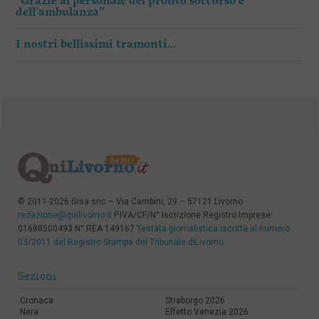
“Grazie al personale del pronto soccorso e
dell’ambulanza”
I nostri bellissimi tramonti…
© 2011-2026 Gisa snc – Via Cambini, 29 – 57121 Livorno
redazione@quilivorno.it
P.IVA/CF/N° Iscrizione Registro Imprese:
01688500493 N° REA 149167
Testata giornalistica iscritta al numero
03/2011 del Registro Stampa del Tribunale diLivorno
Sezioni
Cronaca
Straborgo 2026
Nera
Effetto Venezia 2026