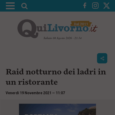
A
t
t
i
v
a
Sabato 08 Agosto 2026 - 23:14
l
V
a
a
i
r
a
i
i
c
Raid notturno dei ladri in
c
o
n
e
un ristorante
t
r
e
c
n
Venerdì 19 Novembre 2021 — 11:07
u
a
t
i
p
r