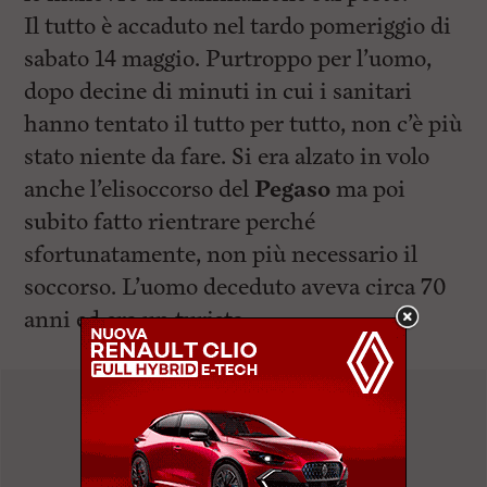
Il tutto è accaduto nel tardo pomeriggio di
sabato 14 maggio. Purtroppo per l’uomo,
dopo decine di minuti in cui i sanitari
hanno tentato il tutto per tutto, non c’è più
stato niente da fare. Si era alzato in volo
anche l’elisoccorso del
Pegaso
ma poi
subito fatto rientrare perché
sfortunatamente, non più necessario il
soccorso. L’uomo deceduto aveva circa 70
anni ed era un turista.