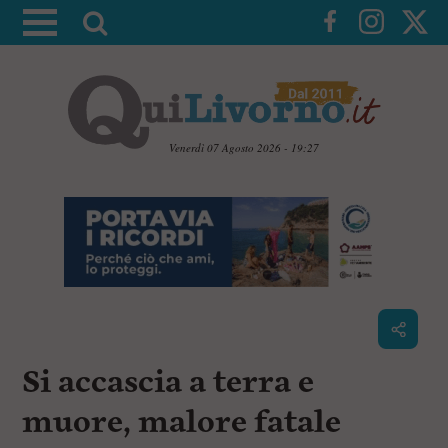
A
t
t
i
v
a
Venerdì 07 Agosto 2026 - 19:27
l
V
a
a
i
r
a
i
i
c
c
o
n
e
t
r
e
c
n
Si accascia a terra e
u
a
t
i
muore, malore fatale
p
r