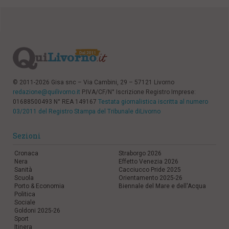
© 2011-2026 Gisa snc – Via Cambini, 29 – 57121 Livorno
redazione@quilivorno.it
P.IVA/CF/N° Iscrizione Registro Imprese:
01688500493 N° REA 149167
Testata giornalistica iscritta al numero
03/2011 del Registro Stampa del Tribunale diLivorno
Sezioni
Cronaca
Straborgo 2026
Nera
Effetto Venezia 2026
Sanità
Cacciucco Pride 2025
Scuola
Orientamento 2025-26
Porto & Economia
Biennale del Mare e dell'Acqua
Politica
Sociale
Goldoni 2025-26
Sport
Itinera