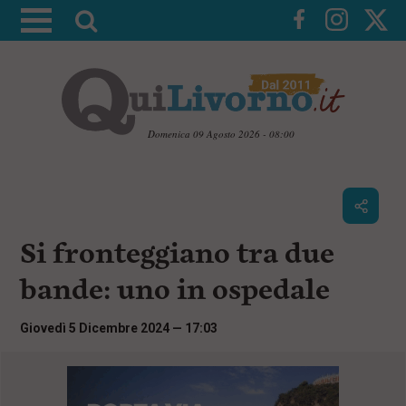
A
t
t
i
v
a
Domenica 09 Agosto 2026 - 08:00
l
V
a
a
i
r
a
i
i
c
Si fronteggiano tra due
c
o
n
e
bande: uno in ospedale
t
r
e
c
n
Giovedì 5 Dicembre 2024 — 17:03
u
a
t
i
p
r