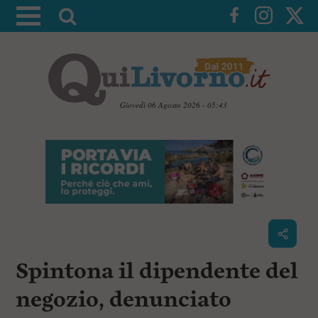
A
t
t
i
v
a
Giovedì 06 Agosto 2026 - 05:43
l
V
a
a
i
r
a
i
i
c
c
o
n
e
t
r
e
c
n
Spintona il dipendente del
u
a
t
i
negozio, denunciato
p
r