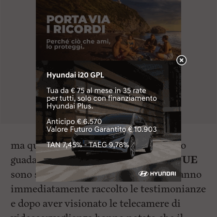
ma quest’ultimo lo avrebbe spintonato
guadagnando la fuga. Tramite il
112 NUE
sono stati allertati i carabinieri che hanno
immediatamente raccolto le testimonianze
e dopo aver visionato le telecamere di