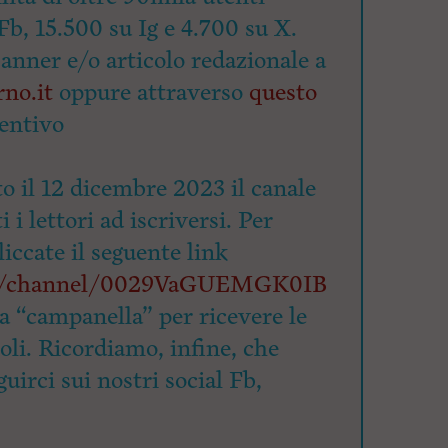
Fb, 15.500 su Ig e 4.700 su X.
banner e/o articolo redazionale a
no.it
oppure attraverso
questo
entivo
o il 12 dicembre 2023 il canale
 i lettori ad iscriversi. Per
cliccate il seguente link
om/channel/0029VaGUEMGK0IB
la “campanella” per ricevere le
coli. Ricordiamo, infine, che
uirci sui nostri social Fb,