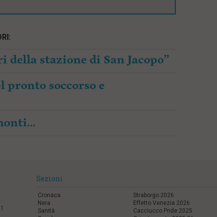
RI:
i della stazione di San Jacopo”
l pronto soccorso e
amonti…
Sezioni
Cronaca
Straborgo 2026
Nera
Effetto Venezia 2026
21
Sanità
Cacciucco Pride 2025