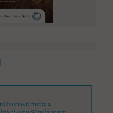
iLivorno.it mette a
lità di oltre 90mila utenti