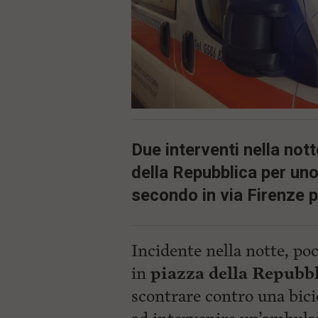
ù
P
r
i
n
c
i
p
a
l
e
V
Due interventi nella nott
a
i
della Repubblica per uno 
i
secondo in via Firenze 
n
f
o
n
d
Incidente nella notte, poc
o
in
piazza della Repubb
scontrare contro una bici