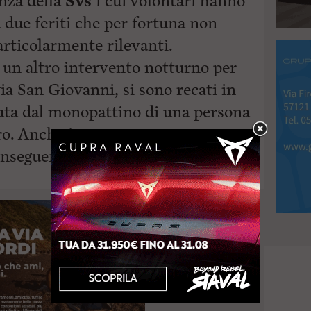
nza della
Svs
i cui volontari hanno
a due feriti che per fortuna non
articolarmente rilevanti.
, un altro intervento notturno per
via San Giovanni, si sono recati in
ta dal monopattino di una persona
o. Anche in questo caso, per
onseguenza.