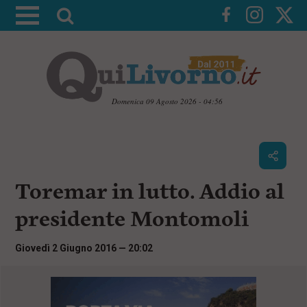
A
t
t
i
v
a
Domenica 09 Agosto 2026 - 04:56
l
V
a
a
i
r
a
i
i
c
Toremar in lutto. Addio al
c
o
n
e
presidente Montomoli
t
r
e
c
n
Giovedì 2 Giugno 2016 — 20:02
u
a
t
i
p
r