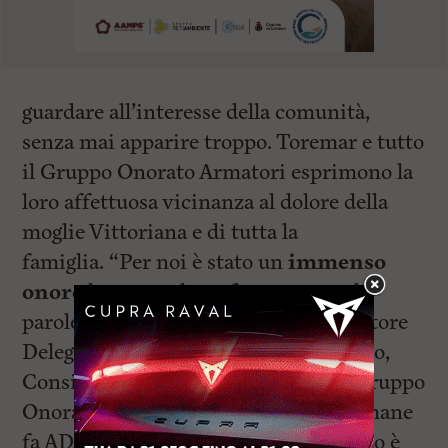
guardare all’interesse della comunità,
senza mai apparire troppo. Toremar e tutto
il Gruppo Onorato Armatori esprimono la
loro affettuosa vicinanza al dolore della
moglie Vittoriana e di tutta la
famiglia. “Per noi è stato un
immenso
onore
lavorare al suo fianco – sono le
parole di Matteo Savelli, Amministratore
Delegato di Toremar, e Achille Onorato,
Consigliere d’Amministrazione del Gruppo
Onorato Armatori, fino a poche settimane
fa AD della Compagnia toscana – Stelio è