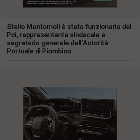
l
e
V
a
Stelio Montomoli è stato funzionario del
i
Pci, rappresentante sindacale e
i
n
segretario generale dell’Autorità
f
Portuale di Piombino
o
n
d
o