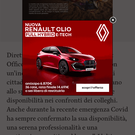
Direttore UOC Gestione CUP e Front
Office: “Bruno è stato un operatore con
un’indubbia gentilezza e attenzione ai
cittadini che giornalmente si presentano
allo sportello anagrafe, con una grande
disponibilità nei confronti dei colleghi.
Anche durante la recente emergenza Covid
ha sempre confermato la sua disponibilità,
una serena professionalità e una