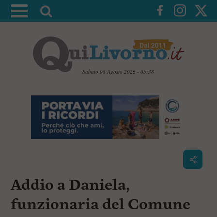
A
t
t
i
v
a
Sabato 08 Agosto 2026 - 05:38
l
V
a
a
i
r
a
i
i
c
c
o
n
e
t
r
e
c
n
Addio a Daniela,
u
a
t
i
funzionaria del Comune
p
r