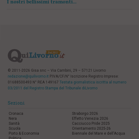
I nostri bellissimi tramonti…
© 2011-2026 Gisa snc – Via Cambini, 29 – 57121 Livorno
redazione@quilivorno.it
P.IVA/CF/N° Iscrizione Registro Imprese:
01688500493 N° REA 149167
Testata giornalistica iscritta al numero
03/2011 del Registro Stampa del Tribunale diLivorno
Sezioni
Cronaca
Straborgo 2026
Nera
Effetto Venezia 2026
Sanità
Cacciucco Pride 2025
Scuola
Orientamento 2025-26
Porto & Economia
Biennale del Mare e dell'Acqua
Politica