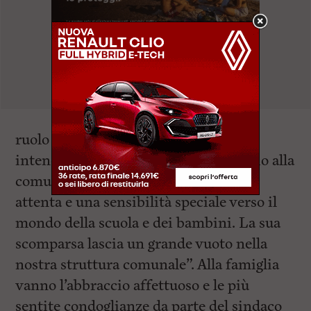
ruolo con una dedizione generosa,
intendendolo sempre come un servizio alla
comunità, e ha dimostrato una cura
attenta e una sensibilità speciale verso il
mondo della scuola e dei bambini. La sua
scomparsa lascia un grande vuoto nella
nostra struttura comunale”. Alla famiglia
vanno l’abbraccio affettuoso e le più
sentite condoglianze da parte del sindaco