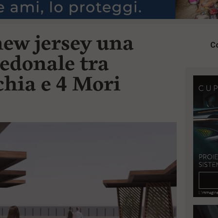
new jersey una
Co
pedonale tra
chia e 4 Mori