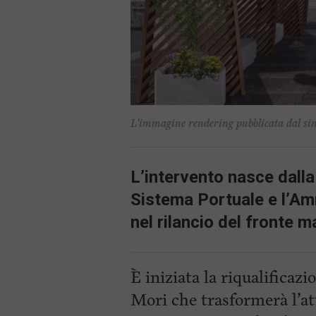
ù
P
r
i
n
c
i
p
a
l
L'immagine rendering pubblicata dal sin
e
V
a
i
L’intervento nasce dalla 
i
n
Sistema Portuale e l’Am
f
o
nel rilancio del fronte m
n
d
o
È iniziata la riqualificaz
Mori che trasformerà l’at