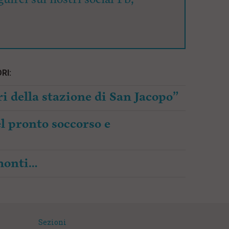
RI:
i della stazione di San Jacopo”
l pronto soccorso e
amonti…
Sezioni