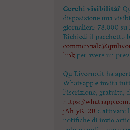
Cerchi visibilità?
Qu
disposizione una visibi
giornalieri: 78.000 su 
Richiedi il pacchetto 
commerciale@quilivor
link
per avere un prev
QuiLivorno.it ha apert
Whatsapp e invita tutti
l’iscrizione, gratuita, 
https://whatsapp.c
jAhIyK12R
e attivare 
notifiche di invio arti
potete continuare a seg