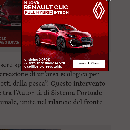
ssere spazio vissuto, accessibile e
creazione di un’area ecologica per
odotti dalla pesca”. Questo intervento
 tra l’Autorità di Sistema Portuale
ale, unite nel rilancio del fronte