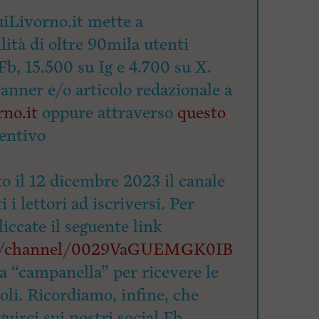
iLivorno.it mette a
lità di oltre 90mila utenti
Fb, 15.500 su Ig e 4.700 su X.
banner e/o articolo redazionale a
no.it
oppure attraverso
questo
entivo
o il 12 dicembre 2023 il canale
 i lettori ad iscriversi. Per
cliccate il seguente link
om/channel/0029VaGUEMGK0IB
la “campanella” per ricevere le
coli. Ricordiamo, infine, che
uirci sui nostri social Fb,