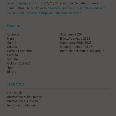
redazione@quilivorno.it
P.IVA/CF/N° Iscrizione Registro Imprese:
01688500493 N° REA 149167
Testata giornalistica iscritta al numero
03/2011 del Registro Stampa del Tribunale diLivorno
Sezioni
Cronaca
Straborgo 2026
Nera
Effetto Venezia 2026
Sanità
Cacciucco Pride 2025
Scuola
Orientamento 2025-26
Porto & Economia
Biennale del Mare e dell'Acqua
Politica
Sociale
Goldoni 2025-26
Sport
Itinera
Link utili
Note legali
Informativa sulla Privacy
Informativa sui Cookie
Termini e Condizioni