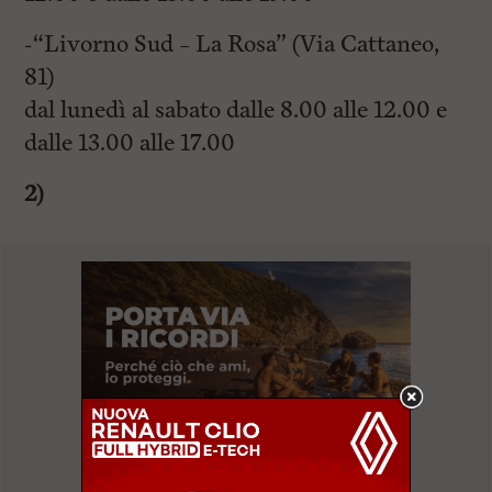
-“Livorno Sud – La Rosa” (Via Cattaneo,
81)
dal lunedì al sabato dalle 8.00 alle 12.00 e
dalle 13.00 alle 17.00
2)