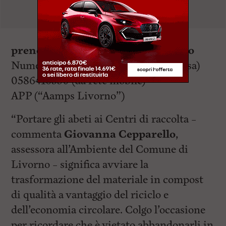
prenotazione del ritiro a domicilio
Numero verde 800031266 (da rete fissa)
0586416350 (da rete mobile)
APP (“Aamps Livorno”)
“Portare gli abeti ai Centri di raccolta –
commenta
Giovanna Cepparello
,
assessora all’Ambiente del Comune di
Livorno – significa avviare la
trasformazione del materiale in compost
di qualità a vantaggio del riciclo e
dell’economia circolare. Colgo l’occasione
per ricordare che è vietato abbandonarli in