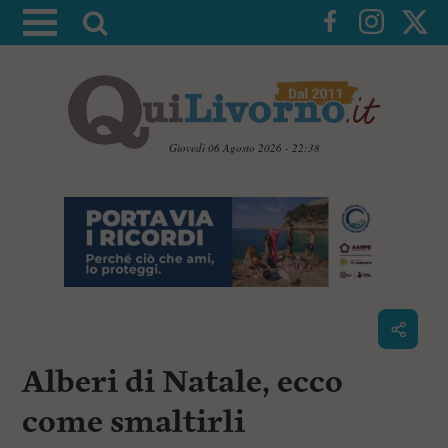
A
t
t
i
v
a
Giovedì 06 Agosto 2026 - 22:38
l
V
a
a
i
r
a
i
i
c
c
o
n
e
t
r
e
c
n
Alberi di Natale, ecco
u
a
t
i
come smaltirli
p
r