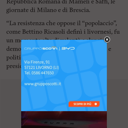
Repubblica Romana di Mameli e Saffi, le
giornate di Milano e di Brescia.
“La resistenza che oppose il “popolaccio”,
come Bettino Ricasoli definì i livornesi, fu
un momento alto di volontà e slancio
democratico, di impegno intellettuale e
politico. Lo stesso Gino Capponi
presidente nel 1848 dell’ allora