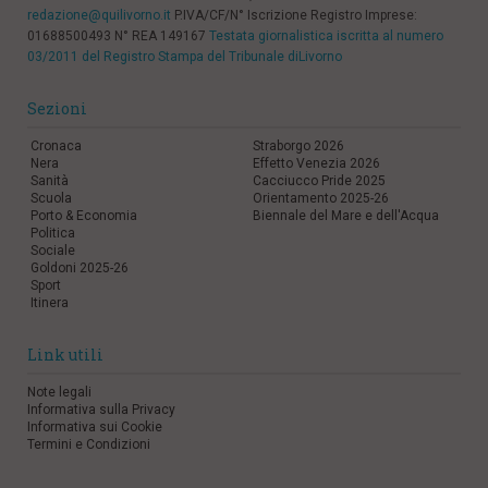
redazione@quilivorno.it
P.IVA/CF/N° Iscrizione Registro Imprese:
01688500493 N° REA 149167
Testata giornalistica iscritta al numero
03/2011 del Registro Stampa del Tribunale diLivorno
Sezioni
Cronaca
Straborgo 2026
Nera
Effetto Venezia 2026
Sanità
Cacciucco Pride 2025
Scuola
Orientamento 2025-26
Porto & Economia
Biennale del Mare e dell'Acqua
Politica
Sociale
Goldoni 2025-26
Sport
Itinera
Link utili
Note legali
Informativa sulla Privacy
Informativa sui Cookie
Termini e Condizioni