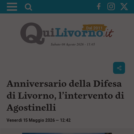
A
t
t
i
v
a
Sabato 08 Agosto 2026 - 11:05
l
V
a
a
i
r
a
i
i
c
Anniversario della Difesa
c
o
n
e
di Livorno, l’intervento di
t
r
e
Agostinelli
c
n
u
a
t
Venerdì 15 Maggio 2026 — 12:42
i
p
r