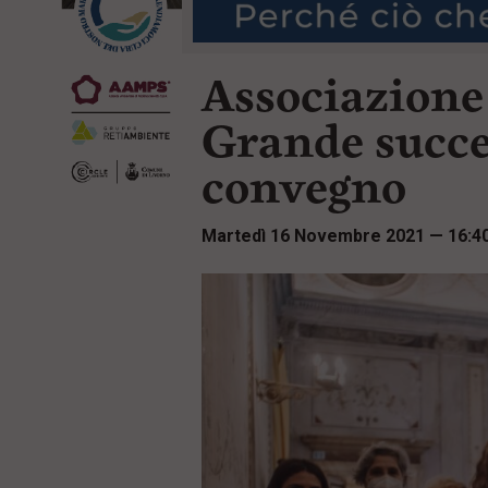
r
t
i
e
n
n
c
Associazione
u
i
t
p
i
Grande succe
a
p
l
r
convegno
e
i
:
n
c
Martedì 16 Novembre 2021 — 16:4
i
p
a
l
i
V
a
i
a
l
M
e
n