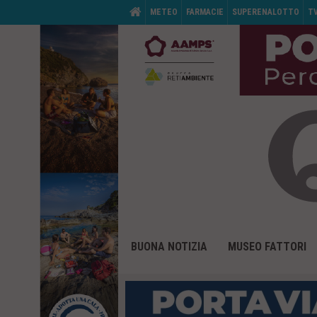
M
HOME
METEO
FARMACIE
SUPERENALOTTO
T
e
n
ù
d
i
s
e
r
v
i
z
i
o
:
V
M
a
BUONA NOTIZIA
MUSEO FATTORI
e
i
n
a
ù
i
d
c
i
o
p
n