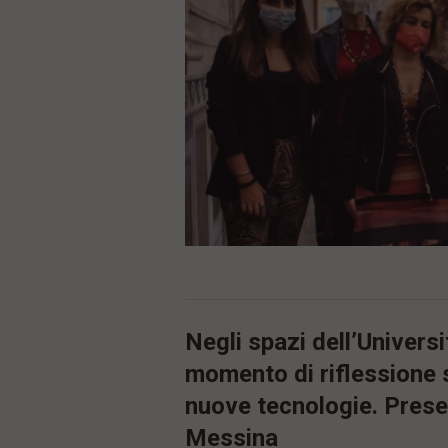
ù
P
r
i
n
c
i
p
a
l
e
V
a
i
i
n
f
o
n
Negli spazi dell’Univers
d
o
momento di riflessione s
nuove tecnologie. Prese
Messina