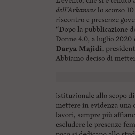
L’evento, che si è tenuto 
dell’Arkansas
lo scorso 1
riscontro e presenze gove
“Dopo la pubblicazione d
Donne 4.0, a luglio 2020 
Darya Majidi
, presiden
Abbiamo deciso
di mette
istituzionale allo scopo d
mettere in evidenza una c
lavori, sempre più affian
escludere le presenze fem
poco si dedicano allo stud