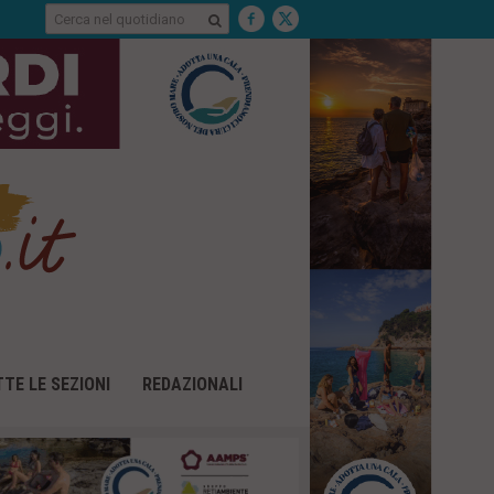
S
C
C
C
e
e
e
e
g
r
r
r
c
c
u
c
a
a
i
a
n
c
n
e
i
e
l
s
l
q
u
q
u
:
u
o
o
t
t
i
i
d
d
i
i
a
a
n
n
o
o
:
:
TE LE SEZIONI
REDAZIONALI