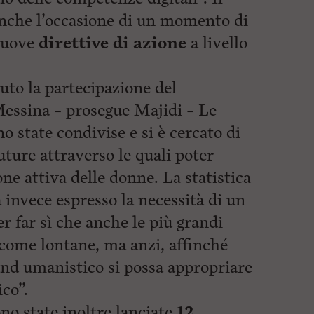
anche l’occasione di un momento di
 nuove
direttive di azione
a livello
uto la partecipazione del
Messina – prosegue Majidi – Le
no state
condivise e si è cercato di
future attraverso le quali poter
ne attiva delle donne. La statistica
invece espresso la necessità di un
 far sì che anche le più grandi
come lontane, ma anzi, affinché
nd umanistico si possa appropriare
co”.
no state inoltre lanciate
12