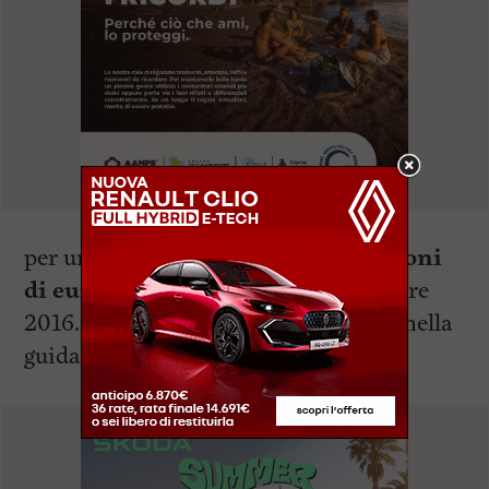
per un investimento di circa
1,5 milioni
di euro
, è previsto entro il 16 dicembre
2016. Anas
raccomanda prudenza
nella
guida.