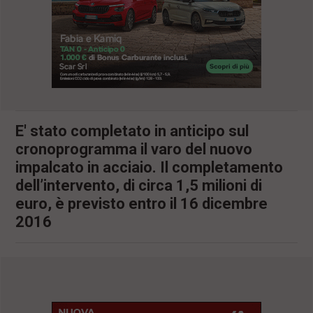
l
e
V
a
i
i
n
f
o
n
E' stato completato in anticipo sul
d
cronoprogramma il varo del nuovo
o
impalcato in acciaio. Il completamento
dell’intervento, di circa 1,5 milioni di
euro, è previsto entro il 16 dicembre
2016