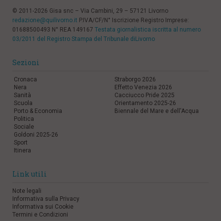
© 2011-2026 Gisa snc – Via Cambini, 29 – 57121 Livorno
redazione@quilivorno.it
P.IVA/CF/N° Iscrizione Registro Imprese:
01688500493 N° REA 149167
Testata giornalistica iscritta al numero
03/2011 del Registro Stampa del Tribunale diLivorno
Sezioni
Cronaca
Straborgo 2026
Nera
Effetto Venezia 2026
Sanità
Cacciucco Pride 2025
Scuola
Orientamento 2025-26
Porto & Economia
Biennale del Mare e dell'Acqua
Politica
Sociale
Goldoni 2025-26
Sport
Itinera
Link utili
Note legali
Informativa sulla Privacy
Informativa sui Cookie
Termini e Condizioni