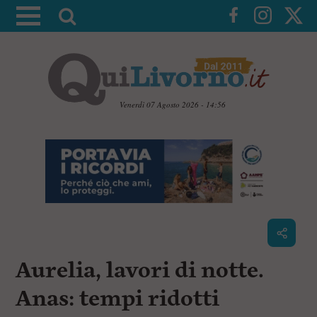
A
t
t
i
v
a
Venerdì 07 Agosto 2026 - 14:56
l
V
a
a
i
r
a
i
i
c
c
o
n
e
t
r
e
c
n
Aurelia, lavori di notte.
u
a
t
i
Anas: tempi ridotti
p
r