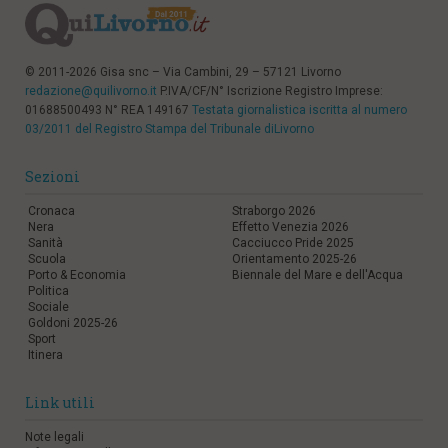
© 2011-2026 Gisa snc – Via Cambini, 29 – 57121 Livorno
redazione@quilivorno.it
P.IVA/CF/N° Iscrizione Registro Imprese:
01688500493 N° REA 149167
Testata giornalistica iscritta al numero
03/2011 del Registro Stampa del Tribunale diLivorno
Sezioni
Cronaca
Straborgo 2026
Nera
Effetto Venezia 2026
Sanità
Cacciucco Pride 2025
Scuola
Orientamento 2025-26
Porto & Economia
Biennale del Mare e dell'Acqua
Politica
Sociale
Goldoni 2025-26
Sport
Itinera
Link utili
Note legali