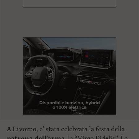
l
e
V
a
i
i
n
f
o
n
d
o
A Livorno, e’ stata celebrata la festa della
patrona dell’arma
, la “Virgo Fidelis”. La