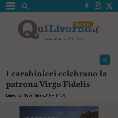
A
t
t
i
v
a
Sabato 08 Agosto 2026 - 16:37
l
V
a
a
i
r
a
i
i
c
I carabinieri celebrano la
c
o
n
e
patrona Virgo Fidelis
t
r
e
c
n
Lunedì 21 Novembre 2016 — 14:34
u
a
t
i
p
r