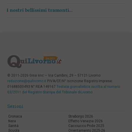
I nostri bellissimi tramonti…
© 2011-2026 Gisa snc – Via Cambini, 29 – 57121 Livorno
redazione@quilivorno.it
P.IVA/CF/N° Iscrizione Registro Imprese:
01688500493 N° REA 149167
Testata giornalistica iscritta al numero
03/2011 del Registro Stampa del Tribunale diLivorno
Sezioni
Cronaca
Straborgo 2026
Nera
Effetto Venezia 2026
Sanità
Cacciucco Pride 2025
Scuola
Orientamento 2025-26