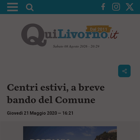
A
t
t
i
v
a
Sabato 08 Agosto 2026 - 20:29
l
V
a
a
i
r
a
i
i
c
Centri estivi, a breve
c
o
n
e
bando del Comune
t
r
e
c
n
Giovedì 21 Maggio 2020 — 16:21
u
a
t
i
p
r