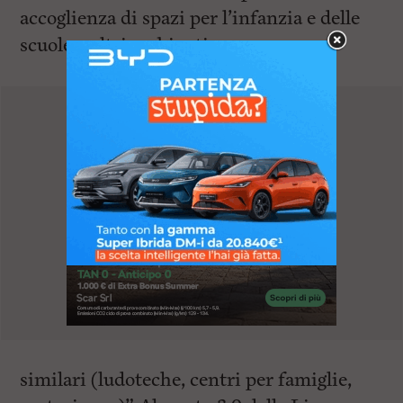
accoglienza di spazi per l’infanzia e delle
scuole o altri ambienti
similari (ludoteche, centri per famiglie,