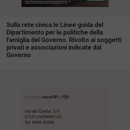
l
e
V
a
Sulla rete civica le Linee guida del
i
Dipartimento per le politiche della
i
n
famiglia del Governo. Rivolto ai soggetti
f
privati e associazioni indicate dal
o
n
Governo
d
o