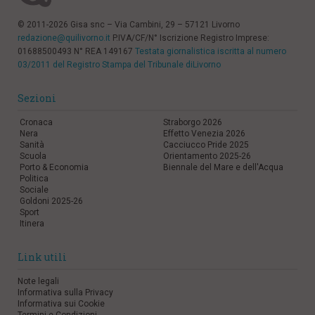
© 2011-2026 Gisa snc – Via Cambini, 29 – 57121 Livorno
redazione@quilivorno.it
P.IVA/CF/N° Iscrizione Registro Imprese:
01688500493 N° REA 149167
Testata giornalistica iscritta al numero
03/2011 del Registro Stampa del Tribunale diLivorno
Sezioni
Cronaca
Straborgo 2026
Nera
Effetto Venezia 2026
Sanità
Cacciucco Pride 2025
Scuola
Orientamento 2025-26
Porto & Economia
Biennale del Mare e dell'Acqua
Politica
Sociale
Goldoni 2025-26
Sport
Itinera
Link utili
Note legali
Informativa sulla Privacy
Informativa sui Cookie