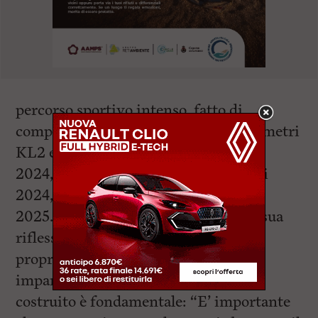
percorso sportivo intenso, fatto di
competizioni internazionali nei 200 metri
KL2 e medaglie: 2° posto agli europei
2024, 7° posto alle Olimpiadi di Parigi
2024, 2° ai mondiali 2025, 3° europei
2025. Uno dei passaggi centrali della sua
riflessione riguarda il rapporto con il
proprio valore personale. Per Volpi,
imparare a riconoscere ciò che si è
costruito è fondamentale: “E’ importante