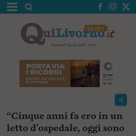
A
t
t
i
v
a
Venerdì 07 Agosto 2026 - 00:11
l
V
a
a
i
r
a
i
i
c
c
o
n
e
t
r
e
c
n
“Cinque anni fa ero in un
u
a
t
i
letto d’ospedale, oggi sono
p
r