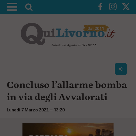
A
t
t
i
v
a
Sabato 08 Agosto 2026 - 09:55
l
V
a
a
i
r
a
i
i
c
Concluso l’allarme bomba
c
o
n
e
in via degli Avvalorati
t
r
e
c
n
Lunedì 7 Marzo 2022 — 13:20
u
a
t
i
p
r