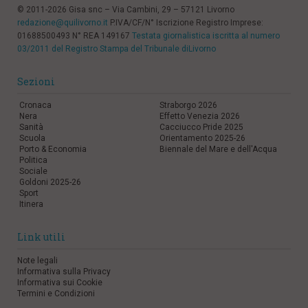
© 2011-2026 Gisa snc – Via Cambini, 29 – 57121 Livorno
redazione@quilivorno.it
P.IVA/CF/N° Iscrizione Registro Imprese:
01688500493 N° REA 149167
Testata giornalistica iscritta al numero
03/2011 del Registro Stampa del Tribunale diLivorno
Sezioni
Cronaca
Straborgo 2026
Nera
Effetto Venezia 2026
Sanità
Cacciucco Pride 2025
Scuola
Orientamento 2025-26
Porto & Economia
Biennale del Mare e dell'Acqua
Politica
Sociale
Goldoni 2025-26
Sport
Itinera
Link utili
Note legali
Informativa sulla Privacy
Informativa sui Cookie
Termini e Condizioni