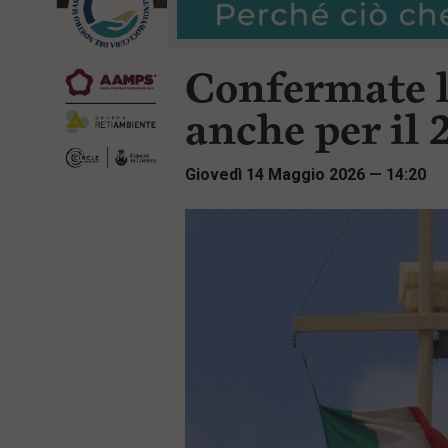
r
t
i
e
n
n
c
Confermate l
u
i
t
p
i
anche per il 
a
p
l
r
e
i
Giovedì 14 Maggio 2026 — 14:20
:
n
c
i
p
a
l
i
V
a
i
a
l
M
e
n