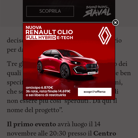
deciso di creare questo progetto proprio
per dare voce ai feedback arrivati”.
Tre gli eventi in programma, ciascuno dei
quali tratterà una tematica importante ben
specifica. “Tematiche, stando ai giovani,
che secondo noi permetteranno loro di
non essere più così ‘sperduti’. Da qui il
nome del progetto”.
Il primo evento
avrà luogo il 14
novembre alle 20:30 presso il
Centro