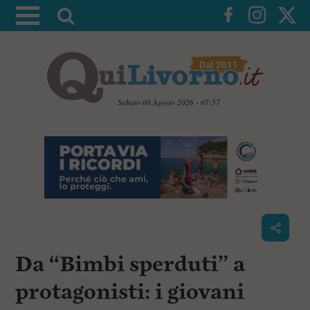
A
t
t
i
v
a
Sabato 08 Agosto 2026 - 07:57
l
V
a
a
i
r
a
i
i
c
c
o
n
e
t
r
e
c
n
Da “Bimbi sperduti” a
u
a
t
i
protagonisti: i giovani
p
r