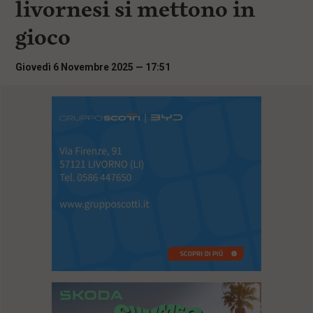
livornesi si mettono in
i
n
gioco
c
i
p
Giovedì 6 Novembre 2025 — 17:51
a
l
i
V
a
i
a
l
M
e
n
ù
P
r
i
n
c
i
p
a