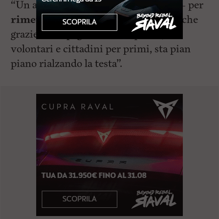
“Un altro passo – conclude il sindaco – per
rimettere in piedi la nostra città
, che
grazie all’impegno di tutti quanti,
volontari e cittadini per primi, sta pian
piano rialzando la testa”.