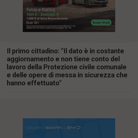
l
e
V
a
i
i
n
f
Il primo cittadino: "Il dato è in costante
o
n
aggiornamento e non tiene conto del
d
lavoro della Protezione civile comunale
o
e delle opere di messa in sicurezza che
hanno effettuato"