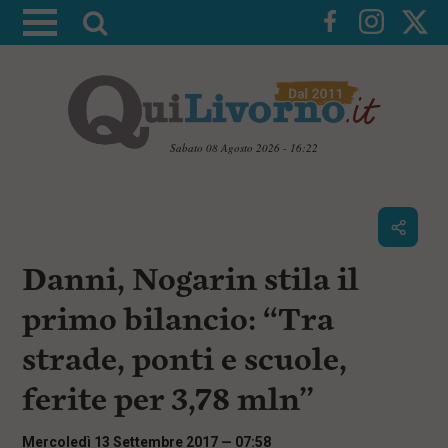
A
t
t
i
v
a
Sabato 08 Agosto 2026 - 16:22
l
V
a
a
i
r
a
i
i
c
Danni, Nogarin stila il
c
o
n
e
primo bilancio: “Tra
t
r
e
strade, ponti e scuole,
c
n
u
a
ferite per 3,78 mln”
t
i
p
Mercoledì 13 Settembre 2017 — 07:58
r