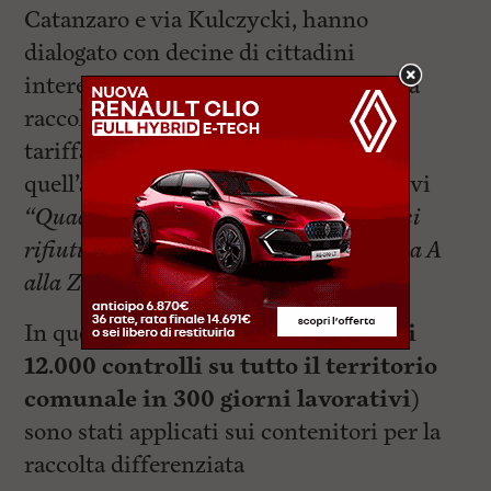
Catanzaro e via Kulczycki, hanno
dialogato con decine di cittadini
interessati ad avere informazioni sulla
raccolta differenziata, sul sistema di
tariffazione puntuale in vigore in
quell’area da gennaio e a ritirare i nuovi
“Quaderno sul corretto conferimento dei
rifiuti”
e la rubrica
“Dove lo butto, dalla A
alla Z”
.
In questa prima uscita (
sono previsti
12.000 controlli su tutto il territorio
comunale in 300 giorni lavorativi
)
sono stati applicati sui contenitori per la
raccolta differenziata