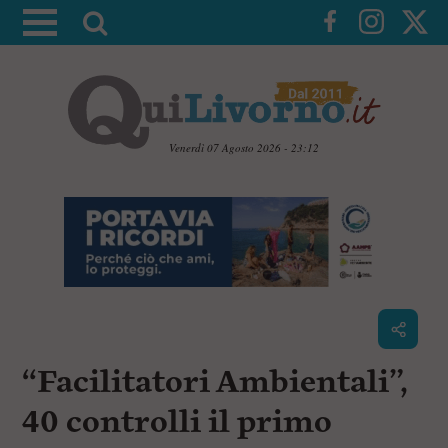
A
t
t
i
v
a
Venerdì 07 Agosto 2026 - 23:12
l
V
a
a
i
r
a
i
i
c
c
o
n
e
t
r
e
c
n
“Facilitatori Ambientali”,
u
a
t
i
40 controlli il primo
p
r