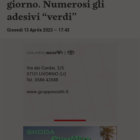
giorno. Numerosi gli
i
n
adesivi “verdi”
c
i
p
Giovedì 13 Aprile 2023 — 17:43
a
l
i
V
a
i
a
l
M
e
n
ù
P
r
i
n
c
i
p
a