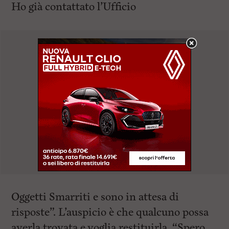
Ho già contattato l’Ufficio
Oggetti Smarriti e sono in attesa di
risposte”. L’auspicio è che qualcuno possa
averla trovata e voglia restituirla. “Spero