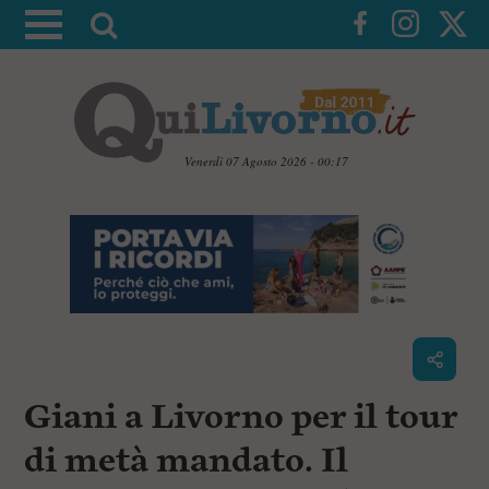
A
t
t
i
v
a
Venerdì 07 Agosto 2026 - 00:17
l
V
a
a
i
r
a
i
i
c
c
o
n
e
t
r
e
c
n
Giani a Livorno per il tour
u
a
t
i
di metà mandato. Il
p
r