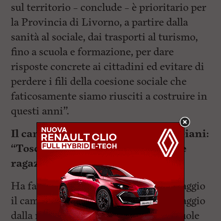
sul territorio – conclude – è prioritario per
la Provincia di Livorno, a partire dalla
sanità al sociale, dai trasporti al turismo,
fino a scuola e formazione, per dare
risposte concrete ai cittadini ed evitare di
perdere i fili della coesione sociale che
faticosamente siamo riusciti a costruire in
questi anni”.
Il camper al Cecioni di Livorno. Giani:
“Toscana amica dei ragazzi e delle
ragazze”
Ha fatto sosta a Livorno lunedì 29 maggio
il camper di
Giovanisì
in Tour, in viaggio
dalla metà dello scorso aprile nelle scuole