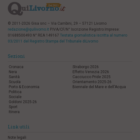
© 2011-2026 Gisa snc – Via Cambini, 29 – 57121 Livorno
redazione@quilivorno.it
P.IVA/CF/N° Iscrizione Registro Imprese:
01688500493 N° REA 149167
Testata giornalistica iscritta al numero
03/2011 del Registro Stampa del Tribunale diLivorno
Sezioni
Cronaca
Straborgo 2026
Nera
Effetto Venezia 2026
Sanità
Cacciucco Pride 2025
Scuola
Orientamento 2025-26
Porto & Economia
Biennale del Mare e dell'Acqua
Politica
Sociale
Goldoni 2025-26
Sport
Itinera
Link utili
Note legali