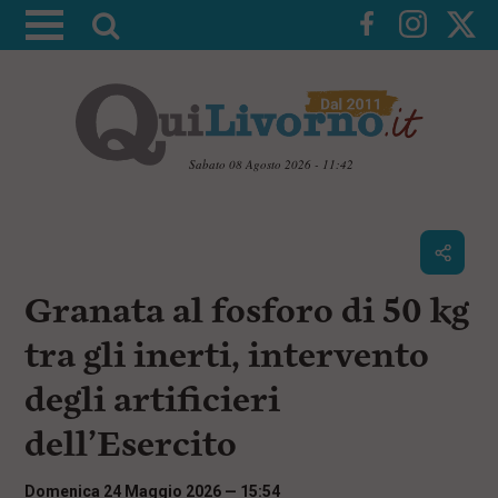
A
t
t
i
v
a
Sabato 08 Agosto 2026 - 11:42
l
V
a
a
i
r
a
i
i
c
Granata al fosforo di 50 kg
c
o
n
e
tra gli inerti, intervento
t
r
e
degli artificieri
c
n
u
a
dell’Esercito
t
i
p
Domenica 24 Maggio 2026 — 15:54
r