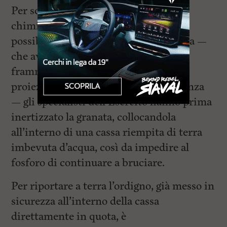
Per scongiurare ulteriori reazioni
chimiche e limitare il rischio di un
possibile innesco della carica esplosiva —
che avrebbe potuto provocare la
frammentazione dell’involucro con la
proiezione di fosforo a notevole distanza
— gli specialisti dell’Esercito hanno prima
inertizzato la granata, collocandola
all’interno di una cassa riempita di terra
imbevuta d’acqua, così da impedire al
fosforo di continuare a bruciare.
Per riportare a terra l’ordigno, già messo in
sicurezza all’interno della cassa
direttamente in quota, è