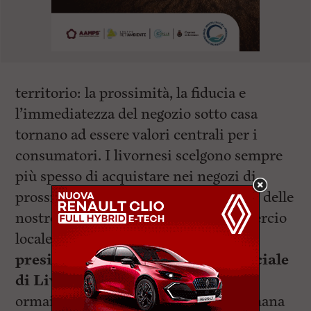
territorio: la prossimità, la fiducia e
l’immediatezza del negozio sotto casa
tornano ad essere valori centrali per i
consumatori. I livornesi scelgono sempre
più spesso di acquistare nei negozi di
prossimità, sostenendo così la vitalità delle
nostre imprese e la qualità del commercio
locale” sottolinea
Fabio Tinti
,
presidente Confesercenti Provinciale
di Livorno
. L’approccio dei clienti è
ormai multicanale, ma l’ultima settimana