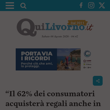
A
t
t
i
v
a
Sabato 08 Agosto 2026 - 04:42
l
V
a
a
i
r
a
i
i
c
c
o
n
e
t
r
e
c
n
“Il 62% dei consumatori
u
a
t
i
acquisterà regali anche in
p
r