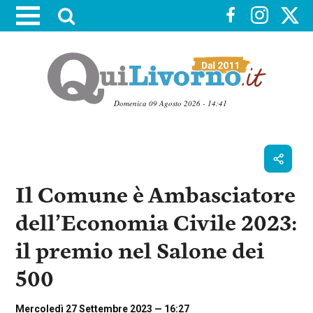
A
t
t
i
v
a
Domenica 09 Agosto 2026 - 14:41
l
V
a
a
i
r
a
i
i
c
Il Comune è Ambasciatore
c
o
n
e
dell’Economia Civile 2023:
t
r
e
il premio nel Salone dei
c
n
u
a
500
t
i
p
Mercoledì 27 Settembre 2023 — 16:27
r