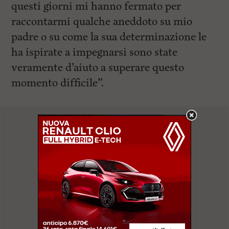
questi giorni mi hanno fermato per
raccontarmi qualche aneddoto su mio
padre o su come la sua determinazione le
ha ispirate a impegnarsi sono state
veramente d’aiuto a superare questo
momento difficile”.