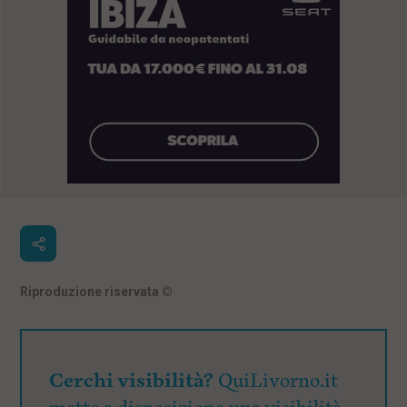
Riproduzione riservata
©
Cerchi visibilità?
QuiLivorno.it