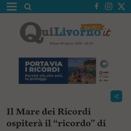
A
t
t
i
v
a
Sabato 08 Agosto 2026 - 08:29
l
V
a
a
i
r
a
i
i
c
c
o
n
e
t
r
e
c
n
Il Mare dei Ricordi
u
a
t
i
ospiterà il “ricordo” di
p
r