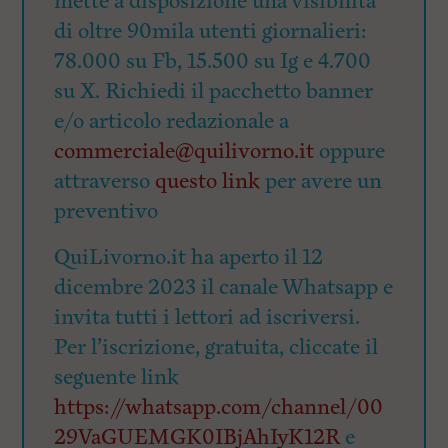
mette a disposizione una visibilità
di oltre 90mila utenti giornalieri:
78.000 su Fb, 15.500 su Ig e 4.700
su X. Richiedi il pacchetto banner
e/o articolo redazionale a
commerciale@quilivorno.it
oppure
attraverso
questo link
per avere un
preventivo
QuiLivorno.it ha aperto il 12
dicembre 2023 il canale Whatsapp e
invita tutti i lettori ad iscriversi.
Per l’iscrizione, gratuita, cliccate il
seguente link
https://whatsapp.com/channel/00
29VaGUEMGK0IBjAhIyK12R
e