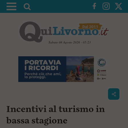
A
t
t
i
v
a
Sabato 08 Agosto 2026 - 05:23
l
V
a
a
i
r
a
i
i
c
c
o
n
e
t
r
e
c
n
Incentivi al turismo in
u
a
t
i
bassa stagione
p
r