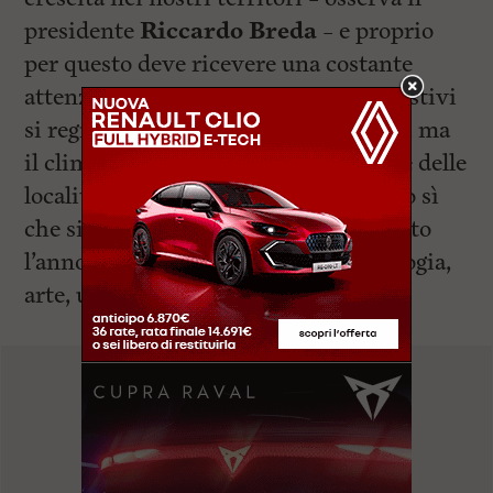
presidente
Riccardo Breda
– e proprio
per questo deve ricevere una costante
attenzione. E’ naturale che nei mesi estivi
si registrino le presenze più massicce, ma
il clima e le particolari caratteristiche delle
località maremmane e livornesi fanno sì
che sia piacevole visitarle durante tutto
l’anno. Qui si fondono storia, archeologia,
arte, unite alla