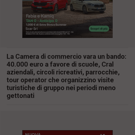
l
e
V
a
i
i
n
f
o
n
La Camera di commercio vara un bando:
d
40.000 euro a favore di scuole, Cral
o
aziendali, circoli ricreativi, parrocchie,
tour operator che organizzino visite
turistiche di gruppo nei periodi meno
gettonati