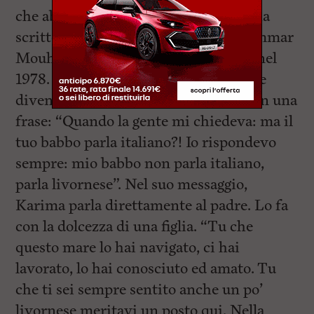
che abbraccia tramonti incredibili”, ha
scritto la cantante nel suo post. Ali Ammar
Mouhoub arrivò a Livorno da Algeri nel
1978. Una città scoperta da straniero e
diventata casa. Karima lo racconta con una
frase: “Quando la gente mi chiedeva: ma il
tuo babbo parla italiano?! Io rispondevo
sempre: mio babbo non parla italiano,
parla livornese”. Nel suo messaggio,
Karima parla direttamente al padre. Lo fa
con la dolcezza di una figlia. “Tu che
questo mare lo hai navigato, ci hai
lavorato, lo hai conosciuto ed amato. Tu
che ti sei sempre sentito anche un po’
livornese meritavi un posto qui. Nella