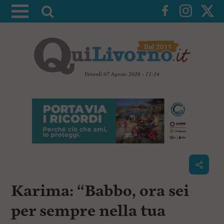
A
t
t
i
v
a
Venerdì 07 Agosto 2026 - 11:14
l
V
a
a
i
r
a
i
i
c
c
o
n
e
t
r
e
c
n
Karima: “Babbo, ora sei
u
a
t
i
per sempre nella tua
p
r