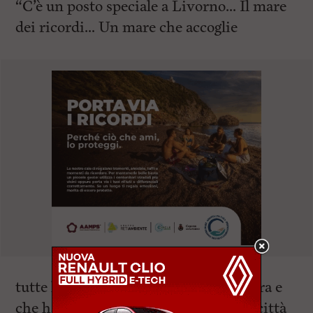
“C’è un posto speciale a Livorno… Il mare
dei ricordi… Un mare che accoglie
tutte le anime che lasciano questa terra e
che hanno il proprio cuore in questa città