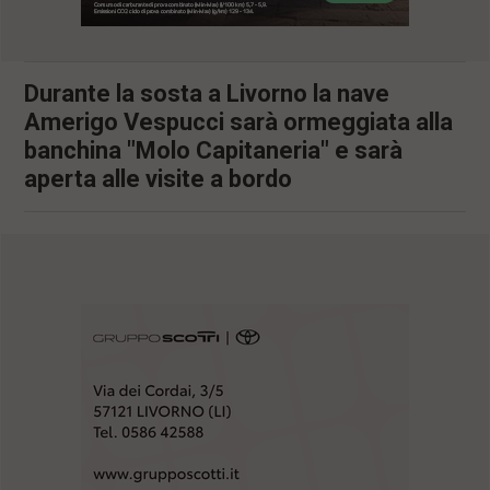
l
e
V
a
Durante la sosta a Livorno la nave
i
Amerigo Vespucci sarà ormeggiata alla
i
n
banchina "Molo Capitaneria" e sarà
f
aperta alle visite a bordo
o
n
d
o