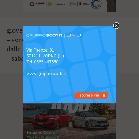
giovedì
28
dalle
16.00
alle
20.00
– venerdì
29
dalle
10.00
alle
12:30
e
dalle
16.00
alle
20.00
– sabato
30
dalle
16.00
alle
20.00