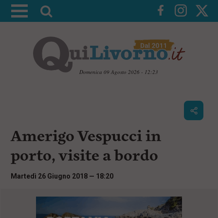
A
t
t
i
v
a
Domenica 09 Agosto 2026 - 12:23
l
V
a
a
i
r
a
i
i
c
Amerigo Vespucci in
c
o
n
e
porto, visite a bordo
t
r
e
c
n
Martedì 26 Giugno 2018 — 18:20
u
a
t
i
p
r