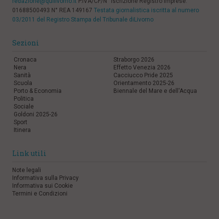
redazione@quilivorno.it
P.IVA/CF/N° Iscrizione Registro Imprese:
01688500493 N° REA 149167
Testata giornalistica iscritta al numero
03/2011 del Registro Stampa del Tribunale diLivorno
Sezioni
Cronaca
Straborgo 2026
Nera
Effetto Venezia 2026
Sanità
Cacciucco Pride 2025
Scuola
Orientamento 2025-26
Porto & Economia
Biennale del Mare e dell'Acqua
Politica
Sociale
Goldoni 2025-26
Sport
Itinera
Link utili
Note legali
Informativa sulla Privacy
Informativa sui Cookie
Termini e Condizioni