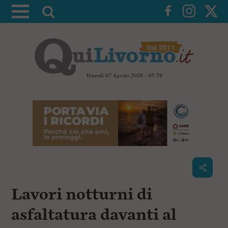
A
t
t
i
v
a
Venerdì 07 Agosto 2026 - 05:59
l
V
a
a
i
r
a
i
i
c
c
o
n
e
t
r
e
c
n
Lavori notturni di
u
a
t
i
asfaltatura davanti al
p
r