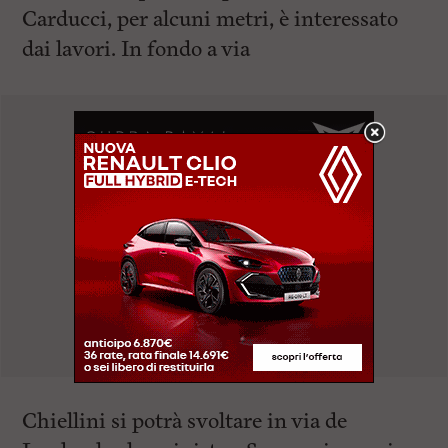
Carducci, per alcuni metri, è interessato
dai lavori. In fondo a via
Chiellini si potrà svoltare in via de