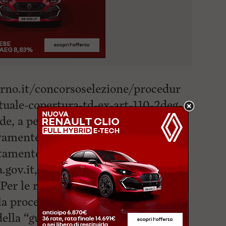
rno.it/concorsoselezione/procedur
tuale-copertura-td-ex-art-110-2deg-
, a pena di esclusione, dovranno
vamente in via telematica, tramite
utamento della Funzione Pubblica
gov.it,) entro e non oltre le ore
Per le richieste di assistenza di
la procedura di iscrizione on line, i
della “guida alla compilazione della