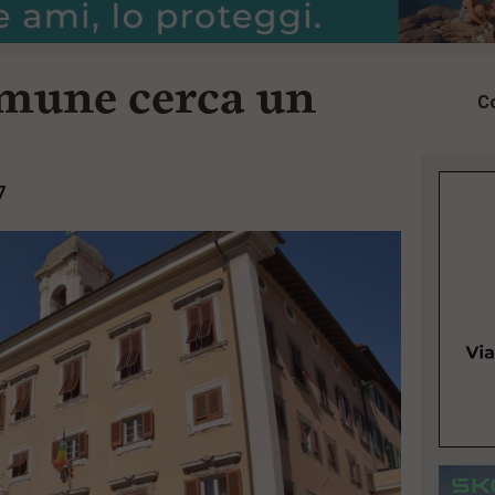
omune cerca un
Co
7