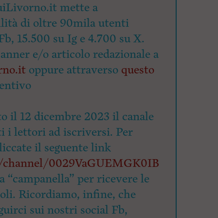
iLivorno.it mette a
lità di oltre 90mila utenti
Fb, 15.500 su Ig e 4.700 su X.
banner e/o articolo redazionale a
no.it
oppure attraverso
questo
entivo
o il 12 dicembre 2023 il canale
 i lettori ad iscriversi. Per
cliccate il seguente link
om/channel/0029VaGUEMGK0IB
la “campanella” per ricevere le
coli. Ricordiamo, infine, che
uirci sui nostri social Fb,