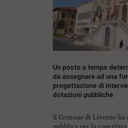
ù
P
r
i
n
c
i
p
a
l
e
V
a
Un posto a tempo determ
i
i
da assegnare ad una fu
n
f
progettazione di interven
o
n
dotazioni pubbliche
d
o
ll Comune di Livorno ha a
pubblica per la copertura